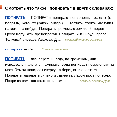
Смотреть что такое "попирать" в других словарях:
ПОПИРАТЬ
— ПОПИРАТЬ, попираю, попираешь, несовер. (к
попрать), кого что (книжн. ритор.). 1. Топтать, стоять, наступив
на кого что нибудь. Попирать вражескую землю. 2. перен.
Грубо нарушать, пренебрегая. Попирать чьи нибудь права.
Толковый словарь Ушакова. Д …
Толковый словарь Ушакова
попирать
— См …
Словарь синонимов
ПОПИРАТЬ
— что, переть иногда, по временам, или
исподволь, налегать, нажимать. Вода попирает помаленьку на
мост. Земля попирает сверху на берег, он и съезжает.
Попереть, напереть сильно и сдвинуть. Льдом мост поперло.
Попри ка сам, так скажешь и нам! о… …
Толковый словарь Даля