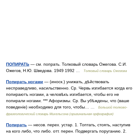
ПОПИРАТЬ
— см. попрать. Толковый словарь Ожегова. С.И.
Ожегов, Н.Ю. Шведова. 1949 1992 …
Толковый словарь Ожегова
Попирать ногами
— (иноск.) унижать, дѣйствовать
несправедливо, насильственно. Ср. Червь изгибается когда его
попираютъ ногами, а человѣкъ изгибается, чтобы его не
попирали ногами. *** Афоризмы. Ср. Вы убѣждены, что (ваше
поведеніе) необходимо для того, чтобы… …
Большой толково-
фразеологический словарь Михельсона (оригинальная орфография)
Попирать
— несов. перех. устар. 1. Топтать, стоять, наступив
на кого либо, что либо. отт. перен. Подвергать поруганию. 2.