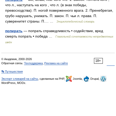
что л., наступать на кого , что л. (в знак победы,
превосходства). П. ногой поверженного врага. 2. Пренебрегая,
грубо нарушать, унижать. П. закон. П. чьи л. права. П.
суверенитет страны. П.… …
Энциклопедический словарь
попирать
— попрать справедливость • содействие, вред
смерть попрать • победа …
Глагольной сочетаемости непредметных
имён
© Академик, 2000-2026
18+
Обратная связь:
Техподдержка
,
Реклама на сайте
👣 Путешествия
Экспорт словарей на сайты
, сделанные на PHP,
Joomla,
Drupal,
WordPress, MODx.