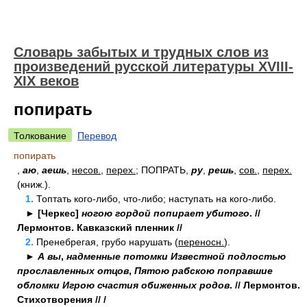
Словарь забытых и трудных слов из
произведений русской литературы ХVIII-
ХIХ веков
попирать
Толкование
Перевод
попирать
,
аю
,
аешь
,
несов.
,
перех.
; ПОПРАТЬ,
ру
,
решь
,
сов.
,
перех.
(книж.).
1.
Топтать кого-либо, что-либо; наступать на кого-либо.
►
[Черкес]
ногою гордой попирает убитого
. //
Лермонтов. Кавказский пленник //
2.
Пренебрегая, грубо нарушать (
переносн.
).
►
А вы
,
надменные потомки Известной подлостью
прославленных отцов
,
Пятою рабскою поправшие
обломки Игрою счастия обиженных родов
. // Лермонтов.
Стихотворения // /