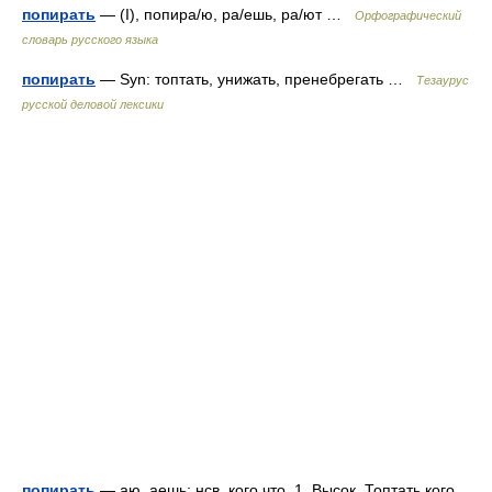
попирать
— (I), попира/ю, ра/ешь, ра/ют …
Орфографический
словарь русского языка
попирать
— Syn: топтать, унижать, пренебрегать …
Тезаурус
русской деловой лексики
попирать
— аю, аешь; нсв. кого что. 1. Высок. Топтать кого ,